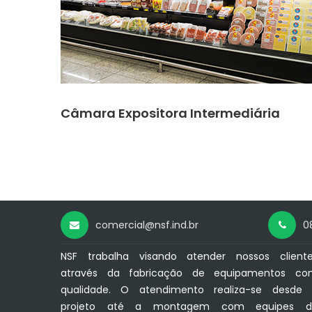
Câmara Expositora Intermediária
comercial@nsf.ind.br
0
NSF trabalha visando atender nossos client
através da fabricação de equipamentos co
qualidade. O atendimento realiza-se desde
projeto até a montagem com equipes d