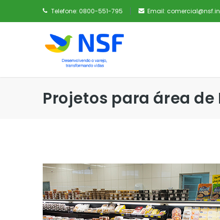
Telefone:
0800-551-795
Email:
comercial@nsf.in
Projetos para área de